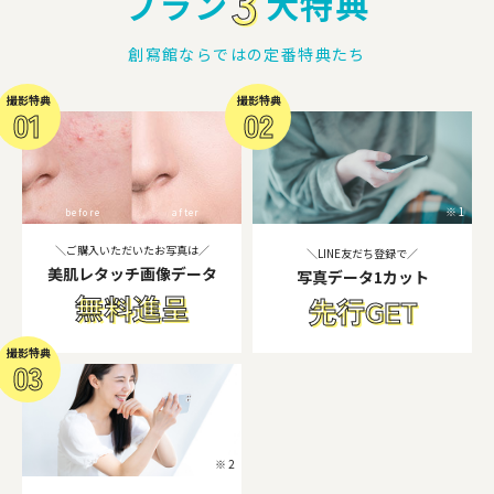
3
プラン
大特典
創寫館ならではの定番特典たち
※1
before
after
＼ご購入いただいたお写真は／
＼LINE友だち登録で／
美肌レタッチ画像データ
写真データ1カット
無料進呈
先行GET
※2