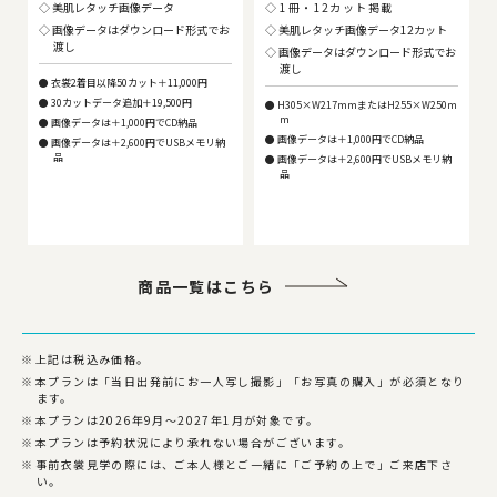
美肌レタッチ画像データ
1冊・12カット掲載
画像データはダウンロード形式でお
美肌レタッチ画像データ12カット
渡し
画像データはダウンロード形式でお
渡し
衣裳2着目以降50カット＋11,000円
30カットデータ追加＋19,500円
H305×W217mmまたはH255×W250m
m
画像データは＋1,000円でCD納品
画像データは＋1,000円でCD納品
画像データは＋2,600円でUSBメモリ納
品
画像データは＋2,600円でUSBメモリ納
品
商品一覧はこちら
上記は税込み価格。
本プランは「当日出発前にお一人写し撮影」「お写真の購入」が必須となり
ます。
本プランは2026年9月～2027年1月が対象です。
本プランは予約状況により承れない場合がございます。
事前衣裳見学の際には、ご本人様とご一緒に「ご予約の上で」ご来店下さ
い。