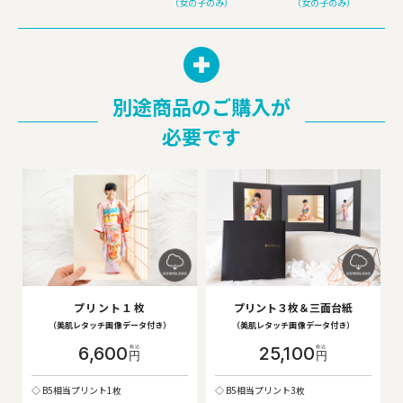
（女の子のみ）
（女の子のみ）
別途商品のご購入が
必要です
プリント１枚
プリント３枚＆三面台紙
（美肌レタッチ画像データ付き）
（美肌レタッチ画像データ付き）
6,600
25,100
円
円
B5相当プリント1枚
B5相当プリント3枚