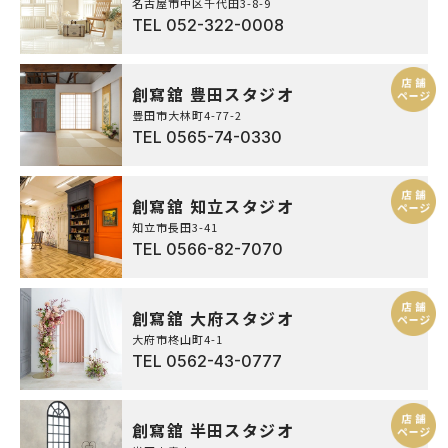
名古屋市中区千代田3-8-9
TEL
052-322-0008
A.
洗ったりせずにそのままご返却をしてくだ
さい。破損・汚損・紛失の内容によって補
創寫舘 豊田スタジオ
修費の実費を請求させていただく場合がご
ざいます。
豊田市大林町4-77-2
TEL
0565-74-0330
Q.
創寫舘 知立スタジオ
返却はどのようにしたらいいです
知立市長田3-41
か？
TEL
0566-82-7070
A.
着たまま店頭までお戻りになられても大丈
創寫舘 大府スタジオ
夫です。脱いでお戻しの際は一式まとめて
お持ちください。
大府市柊山町4-1
TEL
0562-43-0777
Q.
創寫舘 半田スタジオ
予約のキャンセルをした場合、キャ