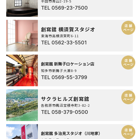
半田市青山2-19-5
ンセル料はかかりますか？
TEL
0569-23-7500
A.
ご成約時にお預かりしたお申込金3,000円
創寫舘 横須賀スタジオ
（税込）をキャンセル料に充当させていた
だきます。また、ご予約日の７日前以降の
東海市高横須賀町6-11
キャンセルについては別途キャンセル料が
TEL
0562-33-5501
発生いたします。
創寫舘 新舞子ロケーション店
知多市新舞子大瀬8-9
TEL
0569-55-3799
サクラヒルズ創寫舘
各務原市鵜沼宝積寺町3-82-2
TEL
058-379-0500
創寫舘 多治見スタジオ（川地家）