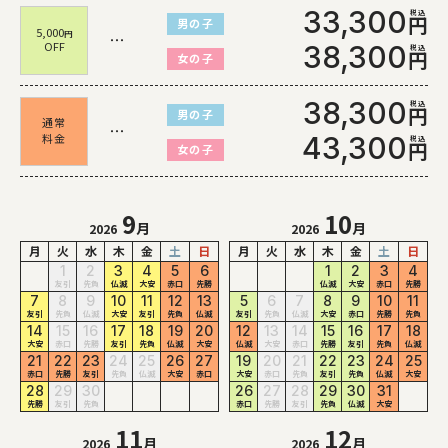
33,300
円
男の子
5,000
円
・・・
OFF
38,300
円
女の子
38,300
円
男の子
通常
・・・
料金
43,300
円
女の子
9
10
月
月
2026
2026
月
火
水
木
金
土
日
月
火
水
木
金
土
日
1
2
3
4
5
6
1
2
3
4
友引
先負
仏滅
大安
赤口
先勝
仏滅
大安
赤口
先勝
7
8
9
10
11
12
13
5
6
7
8
9
10
11
友引
先負
仏滅
大安
友引
先負
仏滅
友引
先負
仏滅
大安
赤口
先勝
先負
14
15
16
17
18
19
20
12
13
14
15
16
17
18
大安
赤口
先勝
友引
先負
仏滅
大安
仏滅
大安
赤口
先勝
友引
先負
仏滅
21
22
23
24
25
26
27
19
20
21
22
23
24
25
赤口
先勝
友引
先負
仏滅
大安
赤口
大安
赤口
先負
友引
先負
仏滅
大安
28
29
30
26
27
28
29
30
31
先勝
友引
先負
赤口
先勝
友引
先負
仏滅
大安
11
12
月
月
2026
2026