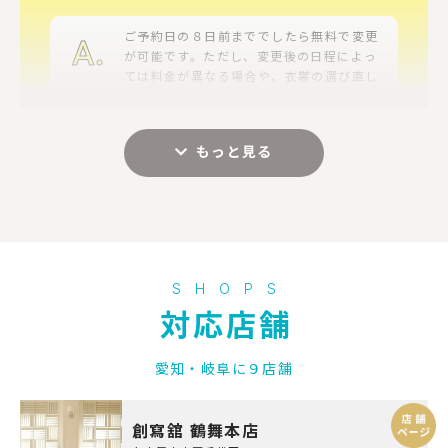
A.
ご予約日の８日前まででしたら無料で変更
が可能です。ただし、変更後の日程によっ
ては料金が異なる場合や、衣裳の選び直し
をしていただく場合がございます。ご予約
日の７日前以降より別途日程変更料金が発
生いたします。
衣裳は店舗によって異なります
Q.
事前に申込金などは必要ですか？
SHOPS
A.
ご成約時に、お申込金として3,000円（税
対応店舗
込）いただいております。
愛知・岐阜に９店舗
Q.
衣裳を汚してしまった。どうすれば
創寫舘 鶴舞本店
よいですか？