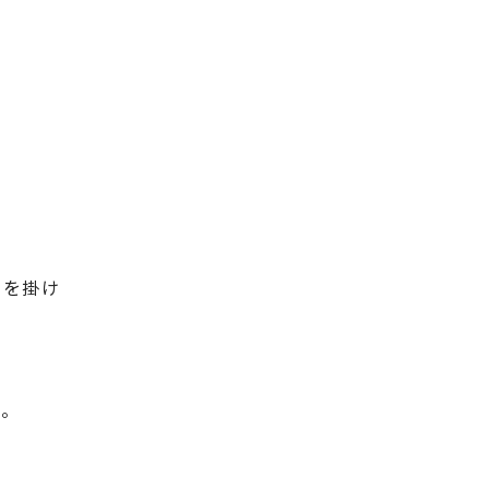
）を掛け
す。