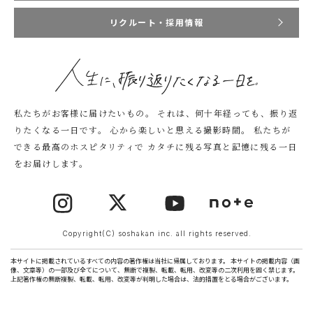
リクルート・採用情報
私たちがお客様に届けたいもの。
それは、何十年経っても、振り返
りたくなる一日です。
心から楽しいと思える撮影時間。
私たちが
できる最高のホスピタリティで
カタチに残る写真と記憶に残る一日
をお届けします。
Copyright(C) soshakan inc. all rights reserved.
本サイトに掲載されているすべての内容の著作権は当社に帰属しております。 本サイトの掲載内容（画
像、文章等）の一部及び全てについて、無断で複製、転載、転用、改変等の二次利用を固く禁じます。
上記著作権の無断複製、転載、転用、改変等が判明した場合は、法的措置をとる場合がございます。