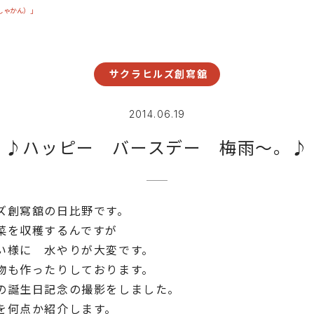
しゃかん）」
サクラヒルズ創寫舘
2014.06.19
♪ハッピー バースデー 梅雨～。♪
ズ創寫舘の日比野です。
菜を収穫するんですが
い様に 水やりが大変です。
物も作ったりしております。
の誕生日記念の撮影をしました。
を何点か紹介します。