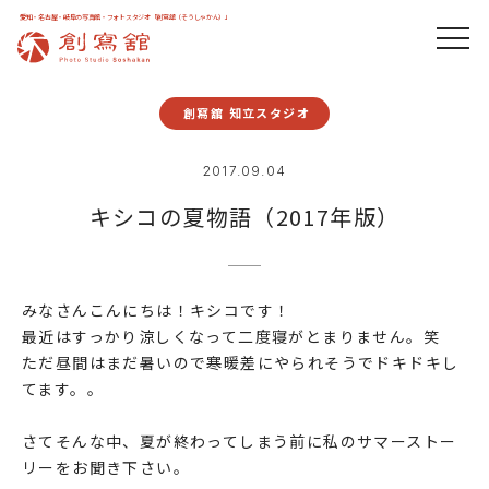
愛知・名古屋・岐阜の写真館・フォトスタジオ「創寫舘（そうしゃかん）」
創寫舘 知立スタジオ
2017.09.04
キシコの夏物語（2017年版）
みなさんこんにちは！キシコです！
最近はすっかり涼しくなって二度寝がとまりません。笑
ただ昼間はまだ暑いので寒暖差にやられそうでドキドキし
てます。。
さてそんな中、夏が終わってしまう前に私のサマーストー
リーをお聞き下さい。