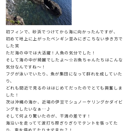
初フィンで、砂浜でつけてから海に向かったんですが、
初めて地上に上がったペンギン並みにぎこちない歩き方で
した笑
ただ海の中では大活躍！人魚の気分でした！
そして海の中が綺麗でしたよ～☆お魚ちゃんたちはこんな
気分なんですね～！
フグが泳いでいたり、魚が集団になって群れを成していた
り、
どれも間近で見るのははじめてだったのでとても興奮しま
した！
次は沖縄の海か、近場の伊豆でシュノーケリングかダイビ
ングをしたいなぁ…♪
そして何より驚いたのが、干満の差です！
海沿いを走ってて波打ち際ぎりぎりでテントを張ってた
り、車を停めてたり大丈夫か？！