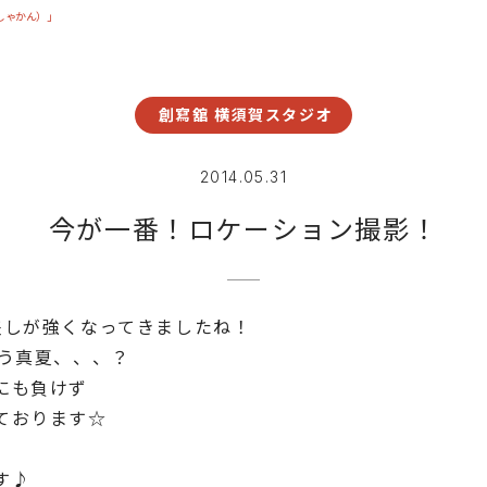
しゃかん）」
創寫舘 横須賀スタジオ
2014.05.31
今が一番！ロケーション撮影！
差しが強くなってきましたね！
もう真夏、、、？
にも負けず
ております☆
す♪