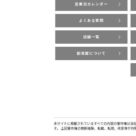
営業日カレンダー
よくある質問
店舗一覧
創寫舘について
本サイトに掲載されているすべての内容の著作権は当
す。 上記著作権の無断複製、転載、転用、改変等が判