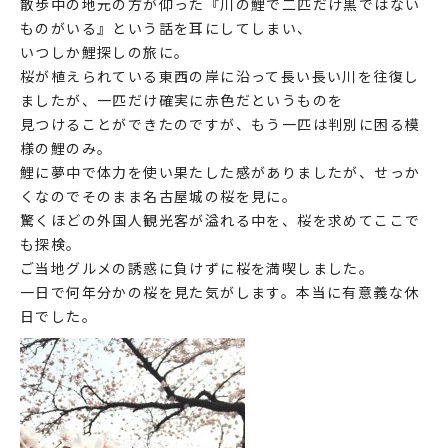
散歩中の地元の方が仰った『川の鯉で二匹だけ黒ではない
ものがいる』という話を耳にしてしまい、
いつしか鯉探しの旅に。
桜が植えられている東西の岸に沿って長い長い川を往復し
ましたが、一匹だけ確実に赤色だというものを
見つけることができたのですが、もう一匹は判別に困る模
様の鯉のみ。
鯉に夢中で体力を使い果たした感がありましたが、せっか
くなのでそのまま名古屋城の桜を見に。
驚くほどの外国人観光客が溢れる中を、桜を求めてここで
も探検。
ご当地グルメの誘惑に負けずに桜を満喫しました。
一日で何年分かの桜を見た気がします。本当に有意義な休
日でした。