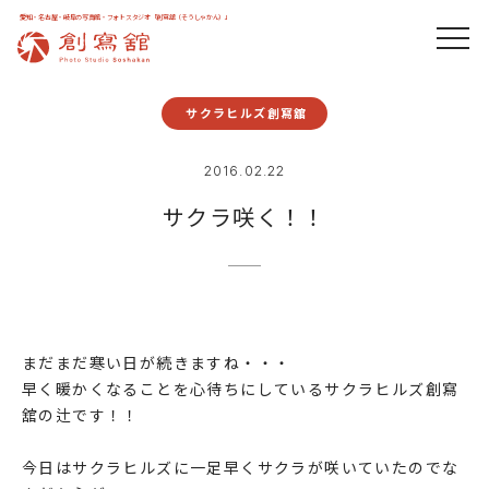
愛知・名古屋・岐阜の写真館・フォトスタジオ「創寫舘（そうしゃかん）」
サクラヒルズ創寫舘
2016.02.22
サクラ咲く！！
まだまだ寒い日が続きますね・・・
早く暖かくなることを心待ちにしているサクラヒルズ創寫
舘の辻です！！
今日はサクラヒルズに一足早くサクラが咲いていたのでな