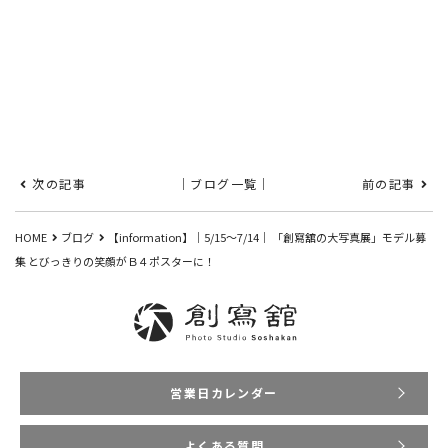
次の記事
｜ブログ一覧｜
前の記事
HOME
ブログ
【information】｜5/15～7/14｜ 「創寫舘の大写真展」モデル募
集 とびっきりの笑顔がＢ４ポスターに！
営業日カレンダー
よくある質問