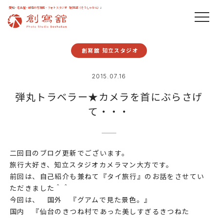
愛知・名古屋・岐阜の写真館・フォトスタジオ「創寫舘（そうしゃかん）」
創寫舘 知立スタジオ
2015.07.16
弾丸トラベラー★カメラを首にぶらさげ
て・・・
二回目のブログ更新でございます。
旅行大好き、知立スタジオカメラマン大方です。
前回は、自己紹介も兼ねて『タイ旅行』のお話をさせてい
ただきました＾＾
今回は、 国外 『グアムで見た景色。』
国内 『仙台のきつね村であった美しすぎるきつねた