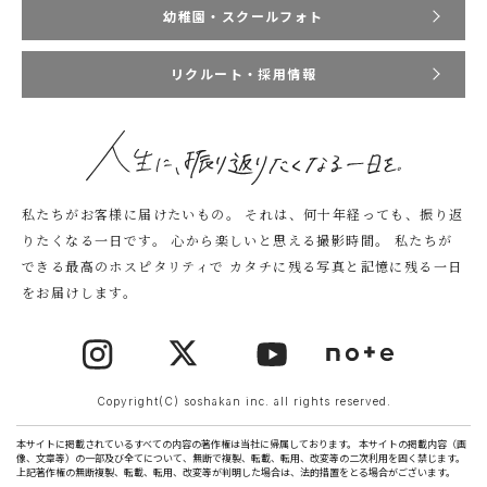
幼稚園・スクールフォト
リクルート・採用情報
私たちがお客様に届けたいもの。
それは、何十年経っても、振り返
りたくなる一日です。
心から楽しいと思える撮影時間。
私たちが
できる最高のホスピタリティで
カタチに残る写真と記憶に残る一日
をお届けします。
Copyright(C) soshakan inc. all rights reserved.
本サイトに掲載されているすべての内容の著作権は当社に帰属しております。 本サイトの掲載内容（画
像、文章等）の一部及び全てについて、無断で複製、転載、転用、改変等の二次利用を固く禁じます。
上記著作権の無断複製、転載、転用、改変等が判明した場合は、法的措置をとる場合がございます。