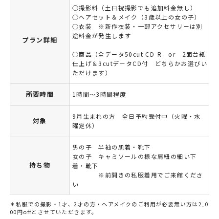
○撮影料（土日祝撮影でも追加料金無し）
○ヘアセット＆メイク（3歳以上の女の子）
○衣装 ※新作衣装・一部アクセサリーは別
途料金が発生します
プラン詳細
○商品（全データ50cut CD-R or 2面台紙
仕上げ＆3cutデータCD付 どちらかお選びい
ただけます）
所要時間
1時間～3時間程度
9月生まれの方 全日予約受付中（火曜・水
対象
曜定休）
男の子 半袖の肌着・靴下
女の子 キャミソールの様な肩紐の細い下
持ち物
着・靴下
※前開きの私服着用でご来館くださ
い
＊私服での撮影・1才、2才の方・ヘアメイクのご利用が必要無い方は2,0
00円offとさせていただきます。