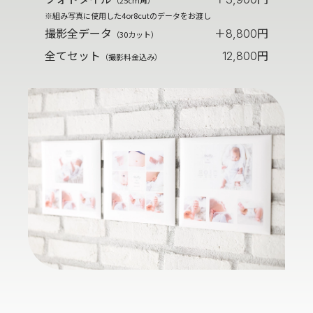
（25cm角）
※組み写真に使用した4or8cutのデータをお渡し
撮影全データ
＋
円
8,800
（30カット）
全てセット
円
12,800
（撮影料金込み）