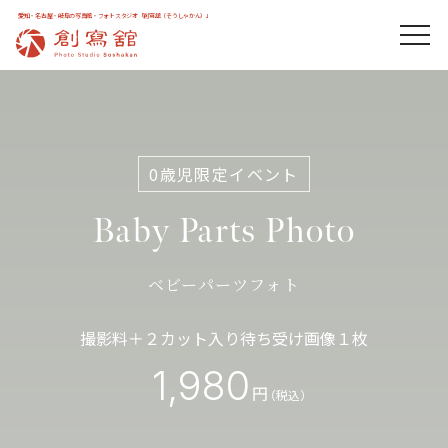
愛知・名古屋・岐阜の写真館・フォトスタジオ「創寫舘（そうしゃかん）」
0歳児限定イベント
Baby Parts Photo
ベビーパーツフォト
撮影料＋２カット入り待ち受け画像１枚
1,980
円
（税込）