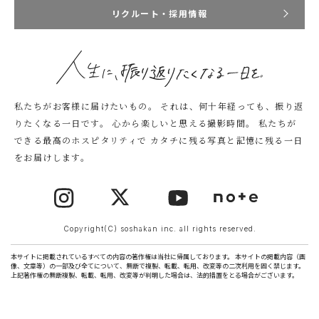
リクルート・採用情報
私たちがお客様に届けたいもの。
それは、何十年経っても、振り返
りたくなる一日です。
心から楽しいと思える撮影時間。
私たちが
できる最高のホスピタリティで
カタチに残る写真と記憶に残る一日
をお届けします。
Copyright(C) soshakan inc. all rights reserved.
本サイトに掲載されているすべての内容の著作権は当社に帰属しております。 本サイトの掲載内容（画
像、文章等）の一部及び全てについて、無断で複製、転載、転用、改変等の二次利用を固く禁じます。
上記著作権の無断複製、転載、転用、改変等が判明した場合は、法的措置をとる場合がございます。