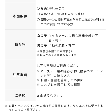
身長160cmまで
当店公式LINEのお友だち登録
参加条件
撮影シーン＆撮影写真を創寫舘のSNSで公開する
ことに承諾いただける方
女の子
キャミソールの様な肩紐の細い下
着・靴下
持ち物
男の子
半袖の肌着・靴下
前開きの服でご来館下さい
足元がみえる衣装もあります
以下の事項はご遠慮ください
バースデー用の撮影小物（数字のオーナメ
注意事項
ント等）の持ち込み
制服・園服を着用しての撮影
コスプレを着用しての撮影
ご予約
お電話で承ります
衣装やヘアスタイル等は当店がご提案します。リクエストは受けかね
ますのでご了承下さい。