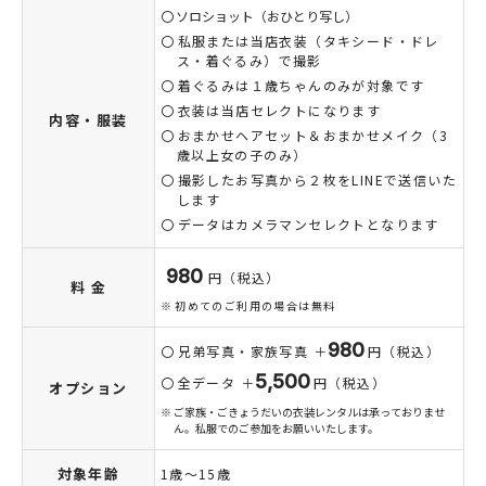
ソロショット（おひとり写し）
私服または当店衣装（タキシード・ドレ
ス・着ぐるみ）で撮影
着ぐるみは１歳ちゃんのみが対象です
衣装は当店セレクトになります
内容・服装
おまかせヘアセット＆おまかせメイク（3
歳以上女の子のみ）
撮影したお写真から２枚をLINEで送信いた
します
データはカメラマンセレクトとなります
980
円（税込）
料 金
初めてのご利用の場合は無料
980
兄弟写真・家族写真 ＋
円（税込）
5,500
全データ ＋
円（税込）
オプション
ご家族・ごきょうだいの衣装レンタルは承っておりませ
ん。私服でのご参加をお願いいたします。
対象年齢
1歳〜15歳