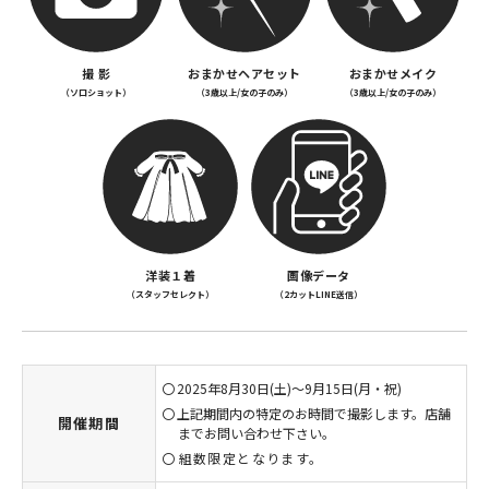
撮 影
おまかせヘアセット
おまかせメイク
（ソロショット）
（3歳以上/女の子のみ）
（3歳以上/女の子のみ）
洋装１着
画像データ
（スタッフセレクト）
（2カットLINE送信）
2025年8月30日(土)～9月15日(月・祝)
上記期間内の特定のお時間で撮影します。店舗
開催期間
までお問い合わせ下さい。
組数限定となります。