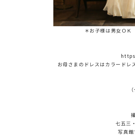
＊お子様は男女ＯＫ
http
お母さまのドレスはカラードレ
（
七五三
写真館