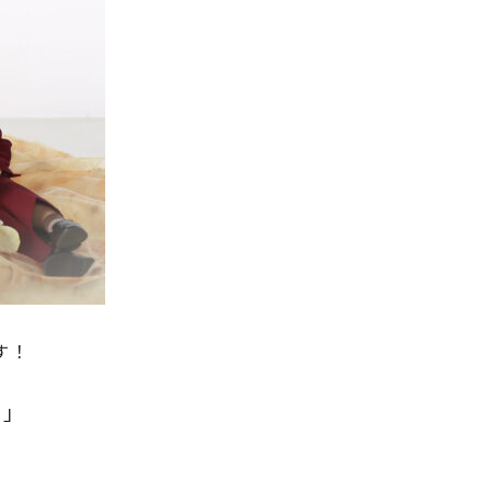
す！
】」