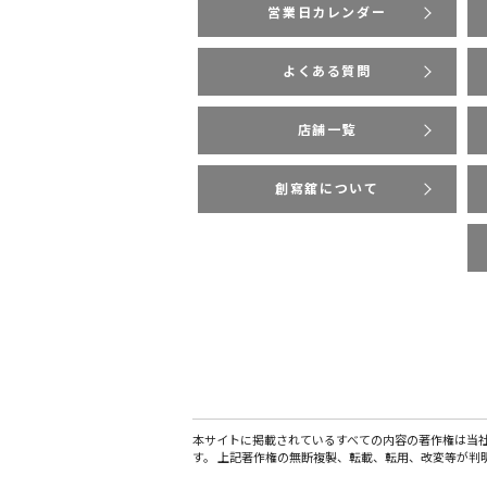
営業日カレンダー
よくある質問
店舗一覧
創寫舘について
本サイトに掲載されているすべての内容の著作権は当
す。 上記著作権の無断複製、転載、転用、改変等が判