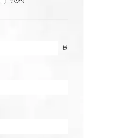
その他
様