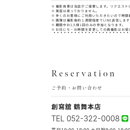
撮影背景は当店がご提案します。リクエスト
美容は承っておりません。
多くのお客様にご利用いただきたいので時間
画像は撮影後約１週間程度でLINE送信します
期間中お1人様1回のみの参加となります。
お日にち・お時間を変更しての再撮影はお受
Reservation
ご予約・お問い合わせ
創寫舘 鶴舞本店
TEL 052-322-0008
平日10:00-18:00 土日祝9:00-18