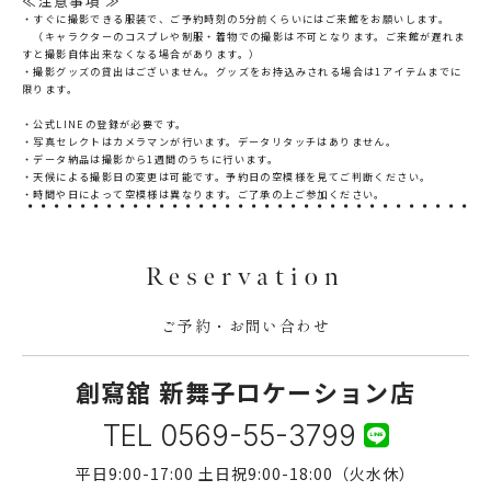
≪注意事項 ≫
・すぐに撮影できる服装で、ご予約時刻の5分前くらいにはご来館をお願いします。
（キャラクターのコスプレや制服・着物での撮影は不可となります。ご来館が遅れま
すと撮影自体出来なくなる場合があります。）
・撮影グッズの貸出はございません。グッズをお持込みされる場合は1アイテムまでに
限ります。
・公式LINEの登録が必要です。
・写真セレクトはカメラマンが行います。データリタッチはありません。
・データ納品は撮影から1週間のうちに行います。
・天候による撮影日の変更は可能です。予約日の空模様を見てご判断ください。
・時間や日によって空模様は異なります。ご了承の上ご参加ください。
Reservation
ご予約・お問い合わせ
創寫舘 新舞子ロケーション店
TEL
0569-55-3799
平日9:00-17:00 土日祝9:00-18:00（火水休）