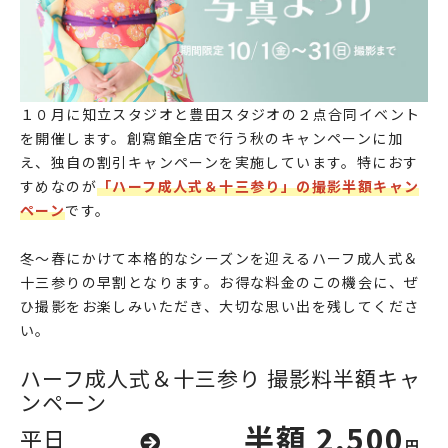
１０月に知立スタジオと豊田スタジオの２点合同イベント
を開催します。創寫館全店で行う秋のキャンペーンに加
え、独自の割引キャンペーンを実施しています。特におす
すめなのが
「ハーフ成人式＆十三参り」の撮影半額キャン
ペーン
です。
冬～春にかけて本格的なシーズンを迎えるハーフ成人式＆
十三参りの早割となります。お得な料金のこの機会に、ぜ
ひ撮影をお楽しみいただき、大切な思い出を残してくださ
い。
ハーフ成人式＆十三参り 撮影料半額キャ
ンペーン
半額
2,500
平日
円