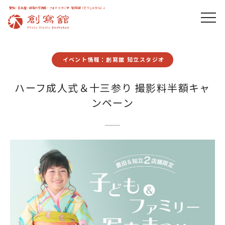
愛知・名古屋・岐阜の写真館・フォトスタジオ「創寫舘（そうしゃかん）」
イベント情報：創寫舘 知立スタジオ
ハーフ成人式＆十三参り 撮影料半額キャ
ンペーン