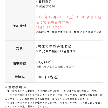
※日時限定
※完全予約制
2023年12月23日（土）9：00よりお電
話にて予約受付開始！
予約受付
0569-55-3799
※枠数限定、電話先着受付順、定員になり次第受付終
了
6歳までのお子様限定
対象
※ご兄弟の撮影は2名様まで
20分ほど
所要時間
※遅れないようご来館ください
参加料
880円（税込）
≪注意事項 ≫
・すぐに撮影できる服装で、ご予約時刻の5分前くらいにはご来館をお願いします。
（うさぎの仮装は可能ですが、キャラクターのコスプレや制服・着物での撮影は不可
となります。ご来館が遅れますと撮影自体出来なくなる場合があります。）
・うさぎカチューシャおよび帽子・うさぎのぬいぐるみはサービスでお貸し出し可能で
すが、サイズや数に限りがございます。