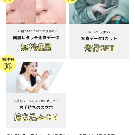
※1
before
after
＼ご購入いただいたお写真の／
＼LINE友だち登録で／
美肌レタッチ画像データ
写真データ1カット
無料進呈
先行GET
※2
＼撮影シーンをスマホに残そう／
お手持ちのスマホ
持ち込
みＯＫ