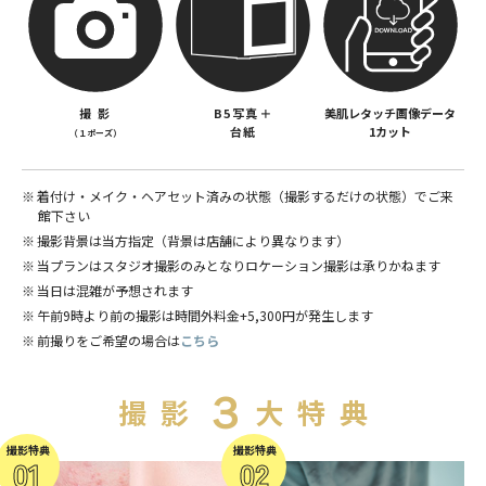
撮 影
B5写真＋
美肌レタッチ画像データ
台紙
1カット
（１ポーズ）
着付け・メイク・ヘアセット済みの状態（撮影するだけの状態）でご来
館下さい
撮影背景は当方指定（背景は店舗により異なります）
当プランはスタジオ撮影のみとなりロケーション撮影は承りかねます
当日は混雑が予想されます
午前9時より前の撮影は時間外料金+5,300円が発生します
前撮りをご希望の場合は
こちら
３
撮影
大特典