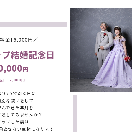
9,800
男性 お着付
円
お孫さん
00
円
洋装1着 撮影時レンタル
※中学生まで
金16,000円／
ップ結婚記念日
お孫さん ヘアセット
3,300
円
※中学生まで
0,000
円
お孫さん 和装 お着付
300
円
日+2,000円
※中学生まで
という特別な日に
」「お孫さんヘアセット・メイク・和装お着付け」は、ご家族写真を撮影される方
特別な装いをして
もございます。
歩んできた年月を
リスト
をご確認下さい。
に残してみませんか？
アップした姿は
色あせない宝物になります