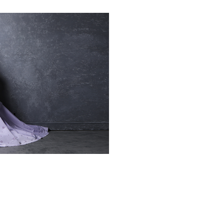
円
3,300
円
6,000
円
3,600
円
限定。なお、お衣裳は店舗によって異な