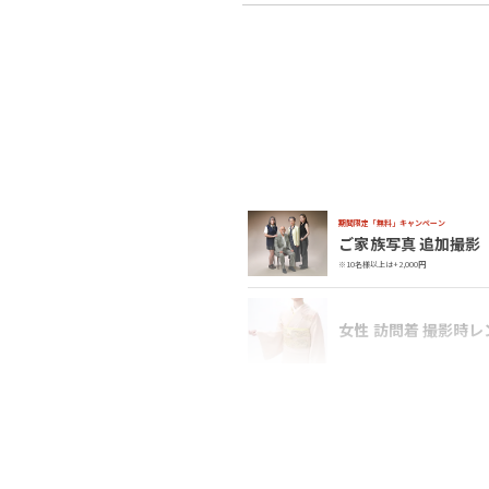
期間限定「無料」キャンペーン
ご家族写真 追加撮影
※10名様以上は+2,000円
女性 訪問着 撮影時
9
女性 訪問着 お着付