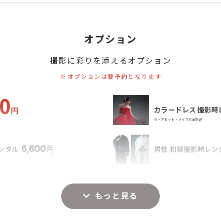
オプション
撮影に彩りを添えるオプション
オプションは要予約となります
0
円
カラードレス 撮影時
※ヘアセット・メイク料金別途
6,600
レンタル
男性 和装撮影時レン
円
,800
7,
女性 ヘアセット
円