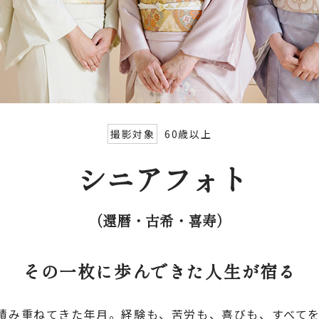
撮影対象
60歳以上
シニアフォ
ト
（還暦・古希・喜寿）
その一枚に歩んできた人生が宿る
積み重ねてきた年月。経験も、苦労も、喜びも、すべて