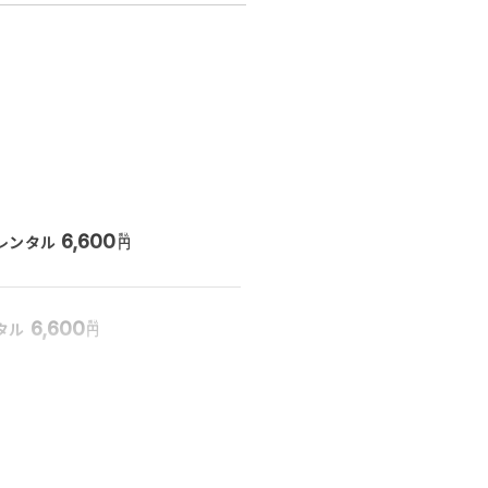
6,600
レンタル
円
6,600
タル
円
900
円