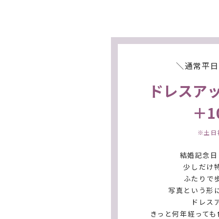
5,000
女性 メイク
6,6
男性 ヘアセット
＼通常平日料
お孫さん
ドレスア
和装1着 撮影時レンタル
※中学生まで
＋1
4,
お孫さん メイク
※土日祝
※中学生まで
結婚記念日
「
お孫さん洋装・和装撮影時レンタル
少しだけ
り、別途ブランド料金がかかる衣裳
ふたりで
訪問着を持ち込まれる場合は
持ち物
写真という形
ドレス
きっと何年経っても