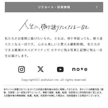
リクルート・採用情報
私たちがお客様に届けたいもの。
それは、何十年経っても、振り返
りたくなる一日です。
心から楽しいと思える撮影時間。
私たちが
できる最高のホスピタリティで
カタチに残る写真と記憶に残る一日
をお届けします。
Copyright(C) soshakan inc. all rights reserved.
本サイトに掲載されているすべての内容の著作権は当社に帰属しております。 本サイトの掲載内容（画
像、文章等）の一部及び全てについて、無断で複製、転載、転用、改変等の二次利用を固く禁じます。
上記著作権の無断複製、転載、転用、改変等が判明した場合は、法的措置をとる場合がございます。