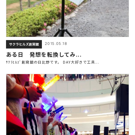
2015.05.18
サクラヒルズ創寫舘
ある日 発想を転換してみ...
ｻｸﾗﾋﾙｽﾞ創寫舘の日比野です。 DAY大好きで工具...