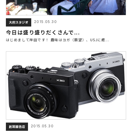
2015.05.30
大府スタジオ
今日は盛り盛りだくさんで...
はじめまして岸田です！ 趣味はヨガ（願望）、USJに癒...
2015.05.30
創寫舘各店