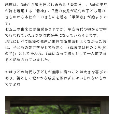
起原は、3歳から髪を伸ばし始める「髪置き」、5歳の男児
が袴を着用する「着袴」、7歳の女児が紐付の子ども用の
きものから本仕立てのきものを着る「帯解き」が始まりで
す。
七五三の由来には諸説ありますが、平安時代の頃から宮中
で行われていた3つの儀式が基になっているそうです。
現代に比べて医療の発達が未熟で衛生面もよくなかった昔
は、子どもの死亡率がとても高く「7歳までは神のうち(神
の子)」として扱われ、7歳になって初人として一人前であ
ると認められていました。
やはりどの時代も子どもが無事に育つことは大きな喜びで
あり、親として健やかな成長を願わずにはいられないもの
ですよね