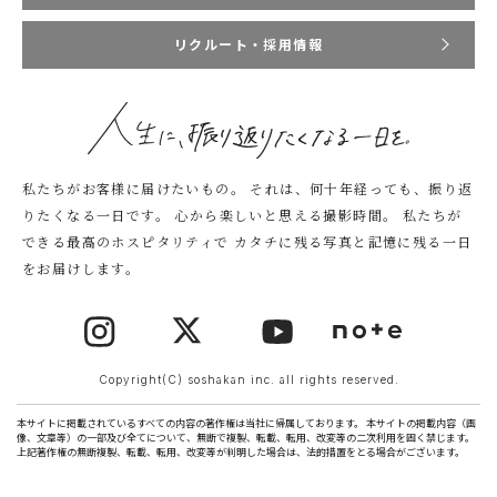
リクルート・採用情報
私たちがお客様に届けたいもの。
それは、何十年経っても、振り返
りたくなる一日です。
心から楽しいと思える撮影時間。
私たちが
できる最高のホスピタリティで
カタチに残る写真と記憶に残る一日
をお届けします。
Copyright(C) soshakan inc. all rights reserved.
本サイトに掲載されているすべての内容の著作権は当社に帰属しております。 本サイトの掲載内容（画
像、文章等）の一部及び全てについて、無断で複製、転載、転用、改変等の二次利用を固く禁じます。
上記著作権の無断複製、転載、転用、改変等が判明した場合は、法的措置をとる場合がございます。