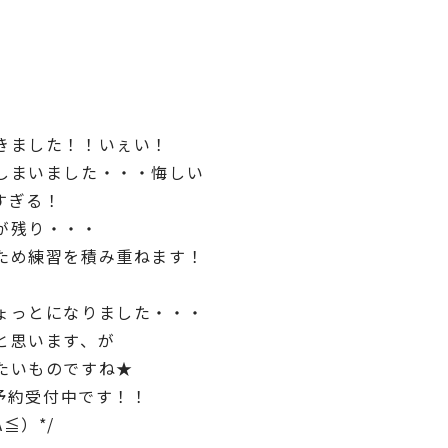
きました！！いぇい！
しまいました・・・悔しい
すぎる！
が残り・・・
ため練習を積み重ねます！
ょっとになりました・・・
と思います、が
たいものですね★
の予約受付中です！！
≦）*/