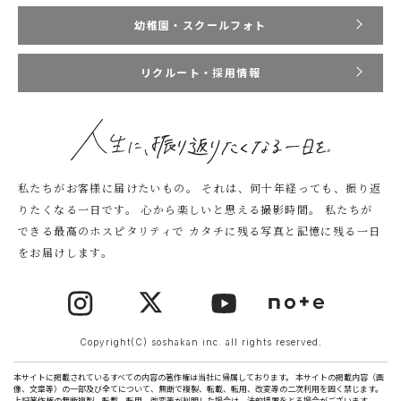
幼稚園・スクールフォト
リクルート・採用情報
私たちがお客様に届けたいもの。
それは、何十年経っても、振り返
りたくなる一日です。
心から楽しいと思える撮影時間。
私たちが
できる最高のホスピタリティで
カタチに残る写真と記憶に残る一日
をお届けします。
Copyright(C) soshakan inc. all rights reserved.
本サイトに掲載されているすべての内容の著作権は当社に帰属しております。 本サイトの掲載内容（画
像、文章等）の一部及び全てについて、無断で複製、転載、転用、改変等の二次利用を固く禁じます。
上記著作権の無断複製、転載、転用、改変等が判明した場合は、法的措置をとる場合がございます。