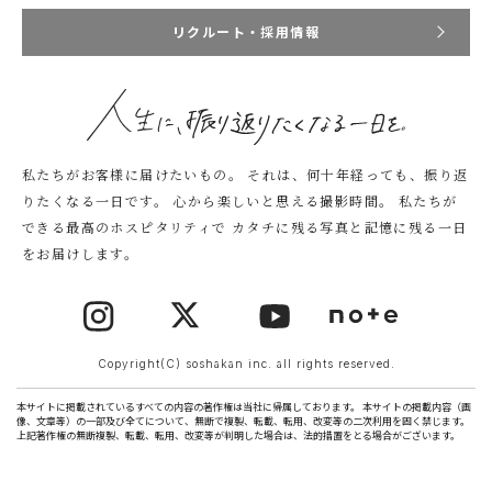
リクルート・採用情報
私たちがお客様に届けたいもの。
それは、何十年経っても、振り返
りたくなる一日です。
心から楽しいと思える撮影時間。
私たちが
できる最高のホスピタリティで
カタチに残る写真と記憶に残る一日
をお届けします。
Copyright(C) soshakan inc. all rights reserved.
本サイトに掲載されているすべての内容の著作権は当社に帰属しております。 本サイトの掲載内容（画
像、文章等）の一部及び全てについて、無断で複製、転載、転用、改変等の二次利用を固く禁じます。
上記著作権の無断複製、転載、転用、改変等が判明した場合は、法的措置をとる場合がございます。