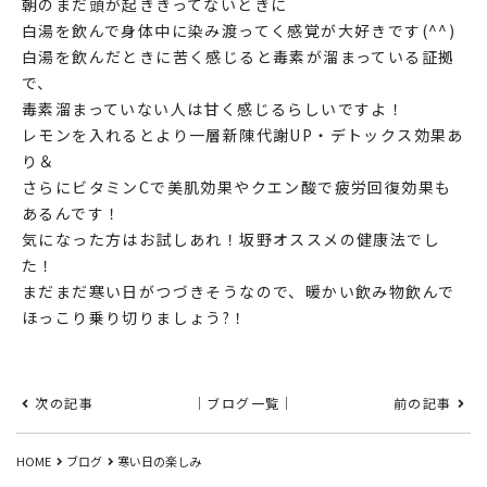
朝のまだ頭が起ききってないときに
白湯を飲んで身体中に染み渡ってく感覚が大好きです(^^)
白湯を飲んだときに苦く感じると毒素が溜まっている証拠
で、
毒素溜まっていない人は甘く感じるらしいですよ！
レモンを入れるとより一層新陳代謝UP・デトックス効果あ
り＆
さらにビタミンCで美肌効果やクエン酸で疲労回復効果も
あるんです！
気になった方はお試しあれ！坂野オススメの健康法でし
た！
まだまだ寒い日がつづきそうなので、暖かい飲み物飲んで
ほっこり乗り切りましょう?！
次の記事
｜ブログ一覧｜
前の記事
HOME
ブログ
寒い日の楽しみ