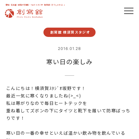
愛知・名古屋・岐阜の写真館・フォトスタジオ「創寫舘（そうしゃかん）」
創寫舘 横須賀スタジオ
2016.01.28
寒い日の楽しみ
こんにちは！横須賀ｽﾀｼﾞｵ坂野です！
最近一気に寒くなりましたね(>_<)
私は寒がりなので毎日ヒートテックを
重ね着してズボンの下にタイツと靴下を履いて防寒ばっち
りです！
寒い日の一番の幸せといえば温かい飲み物を飲んでいる