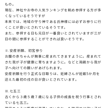
もの。
現在、神社やお寺の人気ランキングを眺め参拝する方が多
くなっているそうですが
本来では、地域の守り神である氏神様には必ずお参りに行
くことが良いとされているそうです。
また、参拝する日も元日が一番良いとされていますが三が
日の間に参拝することができれば良いそうです。
Ⅱ.安産祈願、初宮参り
お腹の赤ちゃんが無事に産まれてきますように。産まれて
きた我が子が健康に育ちますように。などと両親から我が
子へ向けての願いがあげられます。
安産祈願を行う正式な日取りは、妊婦さんが妊娠5か月を
迎えた最初の戌の日が良いとされています。
Ⅲ.七五三
古くから３歳５歳７歳になる子供の成長を祝う行事とされ
ている七五三。