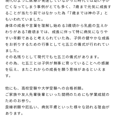
現代のように医療が発達していなかった時代では幼い子が
亡くなってしまう事例がとても多く、7歳まで元気に成長す
ることが当たり前ではなかった為「7歳までは神の子」と
もいわれていました。
身体の成長や言葉を理解し始める3歳頃から乳歯の生えか
わりがある7歳頃までは、成長に伴って特に病気になりや
すい年齢であると考えられていた為、子供の健やかな成長
をお祈りするための行事として七五三の儀式が行われてい
ました。
その名残りとして現代でも七五三の儀式があります。
その為、七五三とは子供が無事に育っていることへの感謝
を伝え、またこれからの成長を願う意味があるといえま
す。
他にも、高校受験や大学受験への合格祈願。
ご家族や友人先輩後輩といった間柄のためにも学業成就の
ためのお参り。
良縁祈願や厄払い、病気平癒といった様々な訪れる理由が
あります。