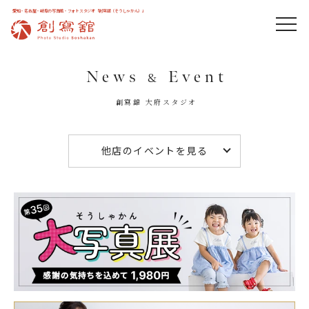
愛知・名古屋・岐阜の写真館・フォトスタジオ「創寫舘（そうしゃかん）」
News
Event
&
創寫舘 大府スタジオ
他店のイベントを見る
多治見スタジオ（川地家）
新舞子ロケーション店
サクラヒルズ創寫舘
横須賀スタジオ
豊田スタジオ
知立スタジオ
半田スタジオ
全店一覧
鶴舞本店